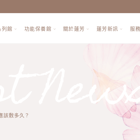
系列館
功能保養館
關於蓮芳
蓮芳新訊
服
st New
應該敷多久？