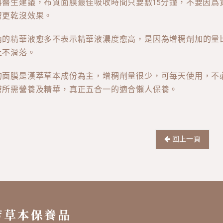
科醫生建議，布質面膜最佳吸收時間只要敷15分鐘，不要因爲
膚更乾沒效果。
內的精華液愈多不表示精華液濃度愈高，是因為增稠劑加的量
上不滑落。
的面膜是漢萃草本成份為主，增稠劑量很少，可每天使用，不
膚所需營養及精華，真正五合一的適合懶人保養。
回上一頁
芳草本保養品