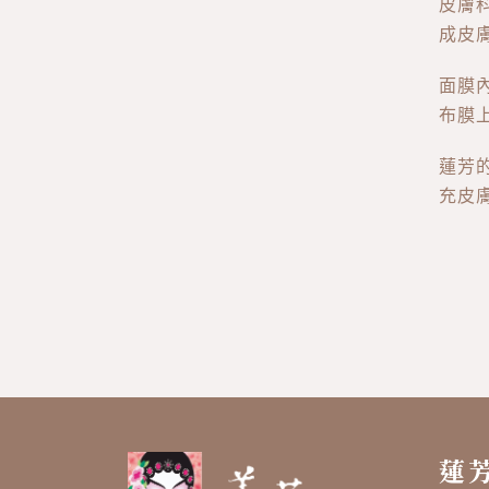
皮膚
成皮
面膜
布膜
蓮芳
充皮
蓮