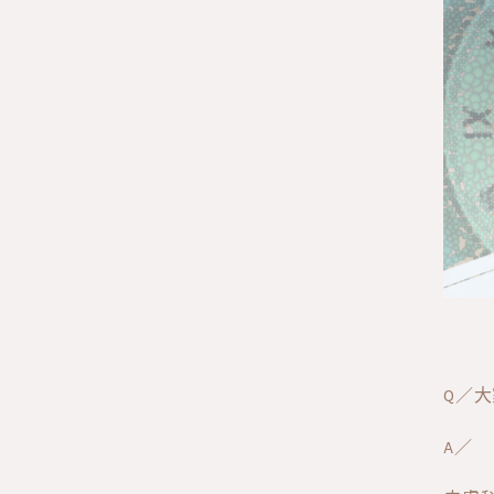
Q／
A／