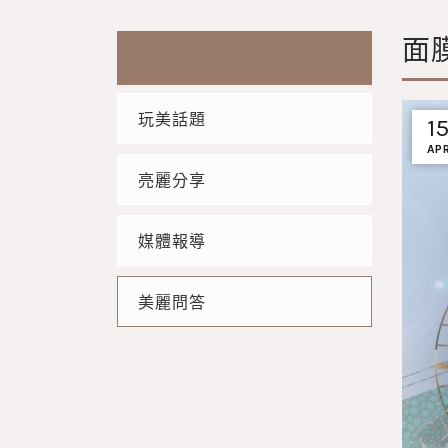
面
玩美話題
1
AP
亮麗分享
媒體報導
美麗問答