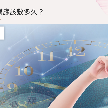
膜應該敷多久？
5
R