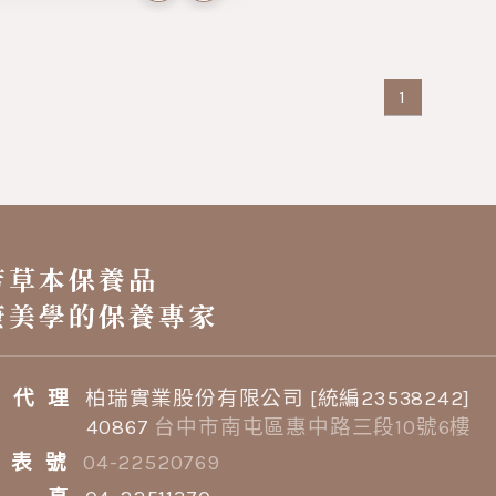
1
芳草本保養品
康美學的保養專家
 代 理
柏瑞實業股份有限公司 [統編23538242]
0867
台中市南屯區惠中路三段10號6樓
 表 號
04-22520769