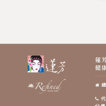
蓮
健
總
4
代