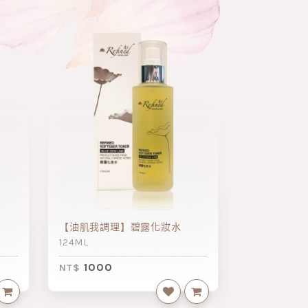
【油肌我調理】碧露化妝水
124ML
1000
NT$