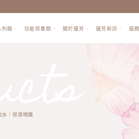
系列館
功能保養館
關於蓮芳
蓮芳新訊
服
ucts
妝水｜保濕噴霧