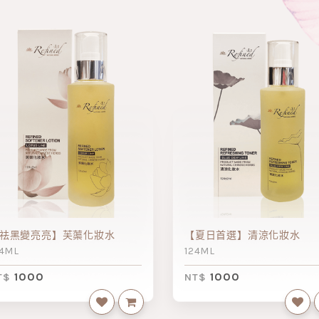
祛黑變亮亮】芙蕖化妝水
【夏日首選】清涼化妝水
24ML
124ML
1000
1000
T$
NT$