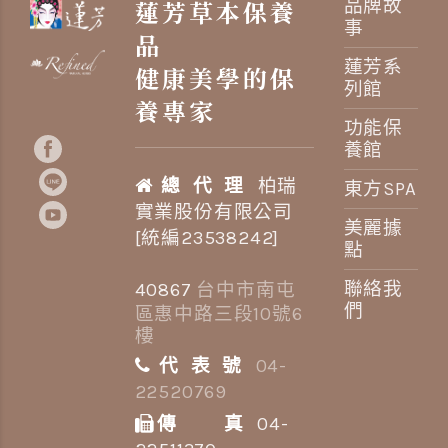
蓮芳草本保養
品牌故
事
品
蓮芳系
健康美學的保
列館
養專家
功能保
養館
總 代 理
柏瑞
東方SPA
實業股份有限公司
美麗據
[統編23538242]
點
聯絡我
40867
台中市南屯
們
區惠中路三段10號6
樓
代 表 號
04-
22520769
傳 真
04-