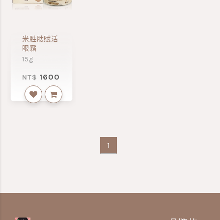
米胜肽賦活
眼霜
15g
1600
NT$
1