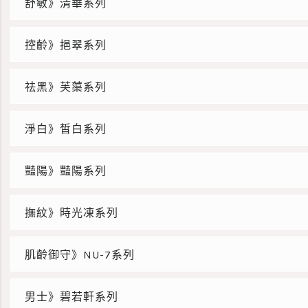
舒敏》清華系列
控齡》挹翠系列
祛黑》芙蕖系列
淨白》皙白系列
豔陽》豔陽系列
撫紋》時光凍系列
肌齡御守》NU-7系列
男士》碧若軒系列