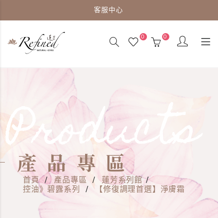
客服中心
0
0
Products
產品專區
首頁
/
產品專區
/
蓮芳系列館
/
控油》碧露系列
/
【修復調理首選】淨膚霜